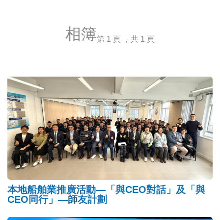
相簿
第 1 頁 ，共 1 頁
本地船舶業推廣活動—「與CEO對話」及「與
CEO同行」—師友計劃