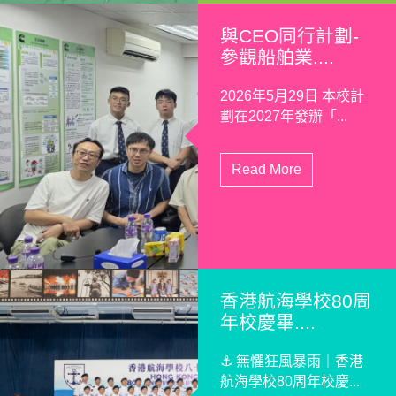
與CEO同行計劃-
參觀船舶業....
2026年5月29日 本校計
劃在2027年發辦「...
Read More
香港航海學校80周
年校慶畢....
⚓️ 無懼狂風暴雨｜香港
航海學校80周年校慶...