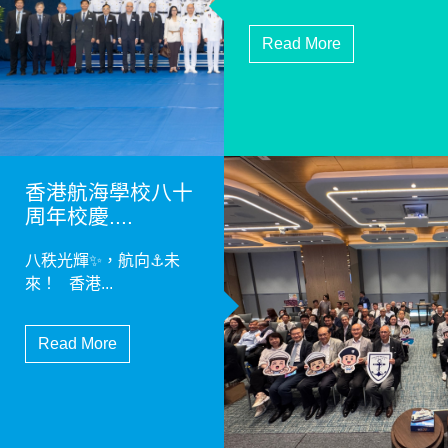
Read More
香港航海學校八十
周年校慶....
八秩光輝✨，航向⚓️未
來！ 香港...
Read More