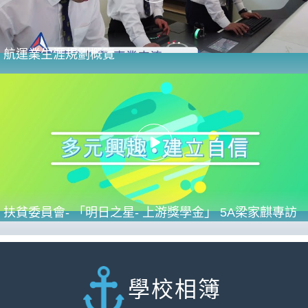
航運業生涯規劃概覽
扶貧委員會- 「明日之星- 上游獎學金」 5A梁家麒專訪
學校相簿