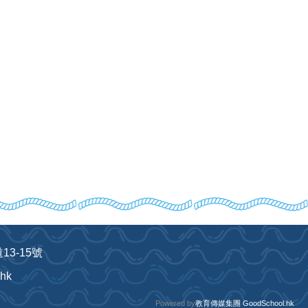
3-15號
.hk
Powered by
教育傳媒集團
‧
GoodSchool.hk