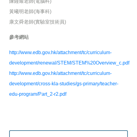
陳鐘耀老師(電腦科)
黃曦明老師(海事科)
康文舜老師(實驗室技術員)
參考網站
http://www.edb.gov.hk/attachment/tc/curriculum-
development/renewal/STEM/STEM%20Overview_c.pdf
http://www.edb.gov.hk/attachment/tc/curriculum-
development/cross-kla-studies/gs-primary/teacher-
edu-program/Part_2-r2.pdf