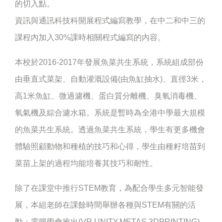
的切入點。
資訊與通訊科技科開展程式編寫教學，在中二和中三的
課程內加入30%課時相關程式編寫的內容。
本校於2016-2017年發展魚菜共生系統，系統組成部份
由垂直式菜架、自動灌溉設備(由魚缸抽水)、直徑3米，
高1米魚缸、微過濾機、蛋白質分離機、臭氧消毒機、
氧氣機及綜合濾水箱。系統是暫時為全港中學最大規模
的魚菜共生系統。透過魚菜共生系統，學生有更多機會
體驗照顧動物和種植的技巧和心得，學生由種籽培苗到
菜苗上架的過程均能培養其技巧和耐性。
除了在課堂中推行STEM教育，為配合學生多元智能發
展，本組老師在課餘時間舉辦各種與STEM有關的活
動：電腦學會推出(VR,UNITY,METAS,3DPRINTING)