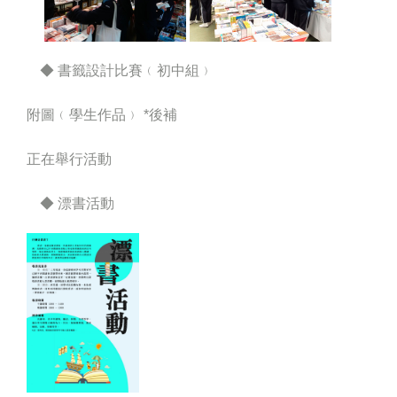
◆ 書籤設計比賽﹙初中組﹚
附圖﹙學生作品﹚ *後補
正在舉行活動
◆ 漂書活動