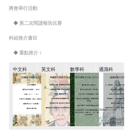
將會舉行活動
◆ 第二次閱讀報告比賽
科組推介書目
◆ 重點推介︰
中文科
英文科
數學科
通識科