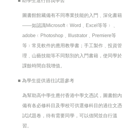
■ 助學生進行自我學習
圖書館館藏備有不同專業技能的入門﹑深化書籍
——如認識Microsoft﹙Word﹑Excel等等﹚﹑
adobe﹙Photoshop﹑Illustrator﹑Premiere等
等﹚常見軟件的應用教學書；手工製作﹑投資管
理﹑山藝技能等不同類別的入門書籍，使同學於
課餘時間自我增值。
■ 為學生提供過往試題參考
為幫助高中學生應付香港中學文憑試，圖書館內
備有各必修科目及學校可供選修科目的過往文憑
試試題卷，待有需要同學，可以借閱並自行溫
習。