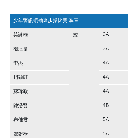
少年警訊領袖團步操比賽 季軍
3A
莫詠橋
鯨
3A
楊海量
4A
李杰
4A
趙穎軒
4A
蘇瑋政
4B
陳浩賢
5A
布佳君
5A
鄭鍵棓