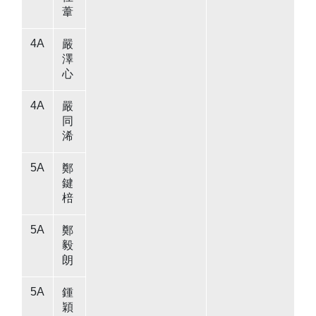
葦
4A
嚴
澤
心
4A
嚴
同
浠
5A
鄭
鍵
棓
5A
鄭
毅
朗
5A
鍾
穎