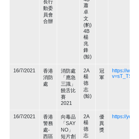
長行
蕭
動委
卓
員會
文
合辦
(豹)
4B
楊
兆
鋒
(鯨)
16/7/2021
2A
https://www
香港
消防處
冠
v=sT_TSEf
楊
消防
「應急
軍
德
處
三識」
志
饒舌比
(鯨)
賽
2021
16/7/2021
2A
https://you
香港
向毒品
優
楊
警務
「SAY
異
德
處-
NO」
獎
志
西區
短片創