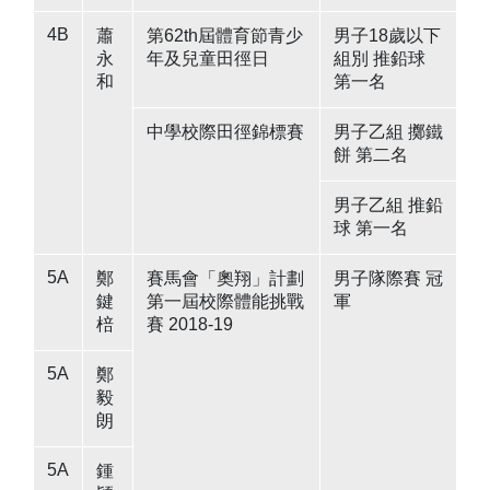
4B
蕭
第62th屆體育節青少
男子18歲以下
永
年及兒童田徑日
組別 推鉛球
和
第一名
中學校際田徑錦標賽
男子乙組 擲鐵
餅 第二名
男子乙組 推鉛
球 第一名
5A
鄭
賽馬會「奧翔」計劃
男子隊際賽 冠
鍵
第一屆校際體能挑戰
軍
棓
賽 2018-19
5A
鄭
毅
朗
5A
鍾