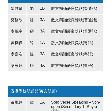
1B
陳君豪
豹
散文獨誦優良獎狀(普通話)
3A
莫德欣
鯨
散文獨誦優良獎狀(普通話)
3A
盧鵬宇
獅
散文獨誦優良獎狀(普通話)
1A
黃梓俊
鯨
散文獨誦優良獎狀(粵語)
3A
盧嘉浩
鯨
散文獨誦優良獎狀(粵語)
4A
梁家麒
獅
散文獨誦優良獎狀(粵語)
香港學校朗誦節(英文朗誦)
1A
Solo Verse Speaking –Non-
黃胤翹
鯨
open (Secondary 1–Boys)