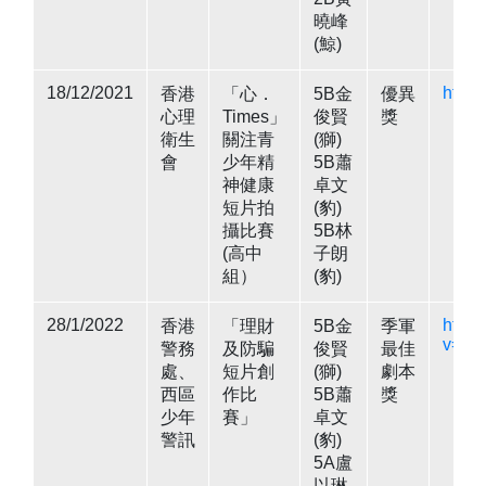
曉峰
(鯨)
18/12/2021
https
香港
「心．
5B金
優異
心理
Times」
俊賢
獎
衛生
關注青
(獅)
會
少年精
5B蕭
神健康
卓文
短片拍
(豹)
攝比賽
5B林
(高中
子朗
組）
(豹)
28/1/2022
https
香港
「理財
5B金
季軍
v=iG
警務
及防騙
俊賢
最佳
處、
短片創
(獅)
劇本
西區
作比
5B蕭
獎
少年
賽」
卓文
警訊
(豹)
5A盧
以琳