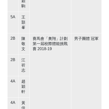
穎
駒
5A
王
顥
峯
2B
陳
賽馬會「奧翔」計劃
男子團體 冠軍
敬
第一屆校際體能挑戰
文
賽 2018-19
2B
江
祈
志
4A
趙
穎
軒
4A
黃
佳