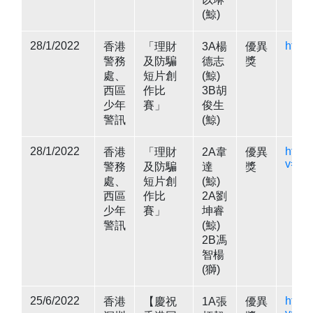
(鯨)
28/1/2022
https
香港
「理財
3A楊
優異
警務
及防騙
德志
獎
處、
短片創
(鯨)
西區
作比
3B胡
少年
賽」
俊生
警訊
(鯨)
28/1/2022
https
香港
「理財
2A韋
優異
v=iG
警務
及防騙
達
獎
處、
短片創
(鯨)
西區
作比
2A劉
少年
賽」
坤睿
警訊
(鯨)
2B馮
智楊
(獅)
25/6/2022
https
香港
【慶祝
1A張
優異