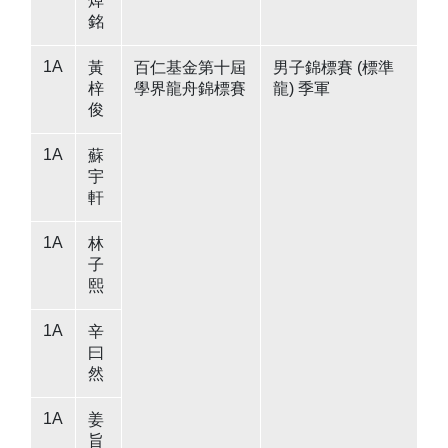
焯
銘
1A
黃
百仁基金第十屆
男子錦標賽 (標準
梓
學界龍舟錦標賽
龍) 季軍
俊
1A
蘇
宇
軒
1A
林
子
熙
1A
辛
曰
然
1A
姜
旨