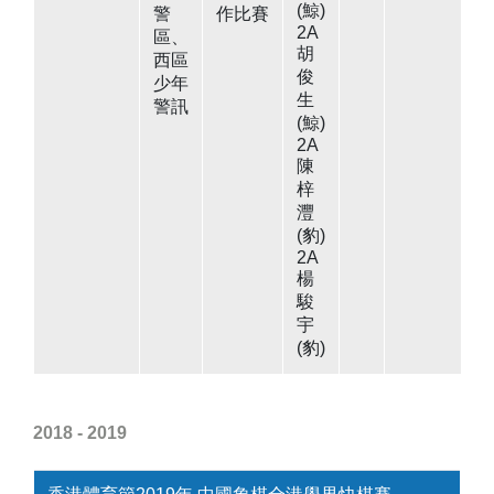
(鯨)
警
作比賽
2A
區、
胡
西區
俊
少年
生
警訊
(鯨)
2A
陳
梓
灃
(豹)
2A
楊
駿
宇
(豹)
2018 - 2019