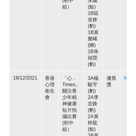
(初中
永陽
組）
(鯨)
1B區
攻鋒
(豹)
1B黃
樂晞
(獅)
1B朱
祖陞
(豹)
18/12/2021
https
香港
「心．
3A楊
優異
心理
Times」
駿宇
獎
衛生
關注青
(豹)
會
少年精
2A李
神健康
宏鋒
短片拍
(豹)
攝比賽
2A黃
(初中
梓龍
組）
(鯨)
2B黃