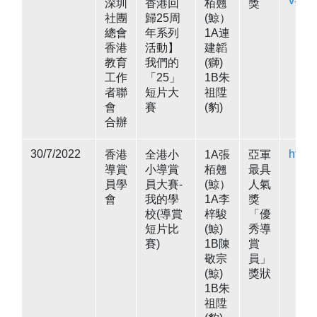
v=uh
深圳
香港回
栢翹
獎
社團
歸25周
(鯨）
總會
年系列
1A連
香港
活動】
建韜
教育
我們的
(獅)
工作
「25」
1B朱
者聯
短片大
祖陞
會
賽
(豹)
合辦
30/7/2022
https
香港
全港小
1A張
亞軍
導賞
小導賞
栢翹
最具
員學
員大賽-
(鯨）
人氣
會
我的學
1A李
獎
校(導賞
梓駿
「優
短片比
(鯨)
秀導
賽)
1B陳
賞
敬宗
員」
(鯨)
獎狀
1B朱
祖陞