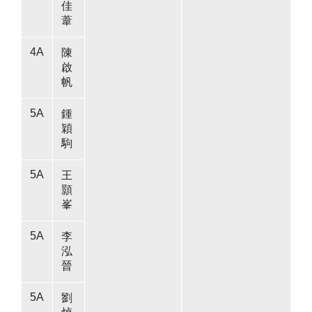
佳
葦
4A
陳
啟
帆
5A
鍾
穎
駒
5A
王
顥
峯
5A
李
泓
晉
5A
劉