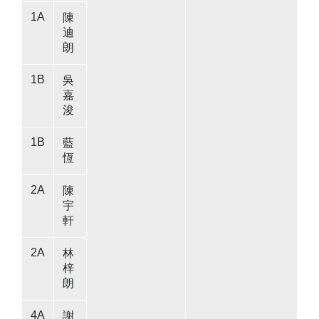
1A
陳
迪
朗
1B
吳
嘉
浚
1B
藍
恆
2A
陳
宇
軒
2A
林
梓
朗
4A
謝