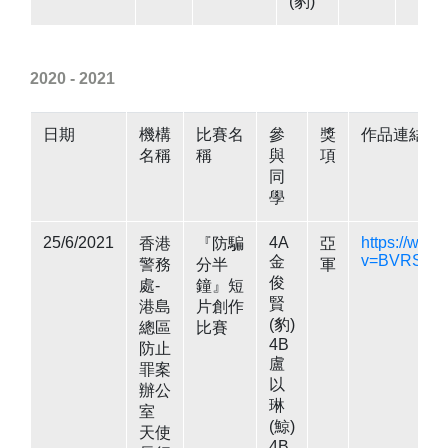
(豹)
2020 - 2021
日期
機構
比賽名
參
獎
作品連結
名稱
稱
與
項
同
學
25/6/2021
4A
https://www
香港
『防騙
亞
v=BVRSHw
金
警務
分半
軍
俊
處-
鐘』短
賢
港島
片創作
(豹)
總區
比賽
4B
防止
盧
罪案
以
辦公
琳
室
(鯨)
天使
4B