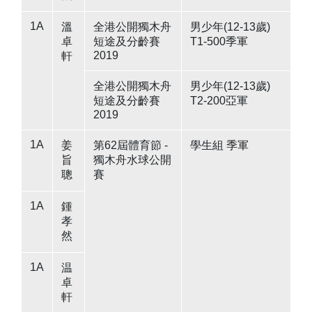
1A
溫
全港公開獨木舟
男少年(12-13歲)
卓
短途及分齡賽
T1-500季軍
2019
軒
全港公開獨木舟
男少年(12-13歲)
短途及分齡賽
T2-200亞軍
2019
1A
姜
第62屆體育節 -
學生組 季軍
旨
獨木舟水球公開
聰
賽
1A
鍾
孝
然
1A
温
卓
軒