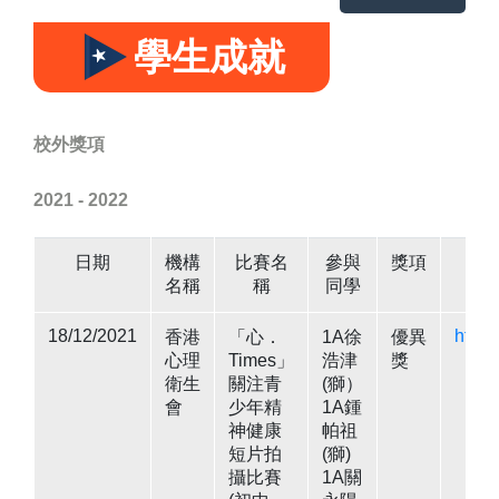
學生成就
校外獎項
2021 - 2022
日期
機構
比賽名
參與
獎項
名稱
稱
同學
18/12/2021
http
香港
「心．
1A徐
優異
心理
Times」
浩津
獎
衛生
關注青
(獅）
會
少年精
1A鍾
神健康
帕祖
短片拍
(獅)
攝比賽
1A關