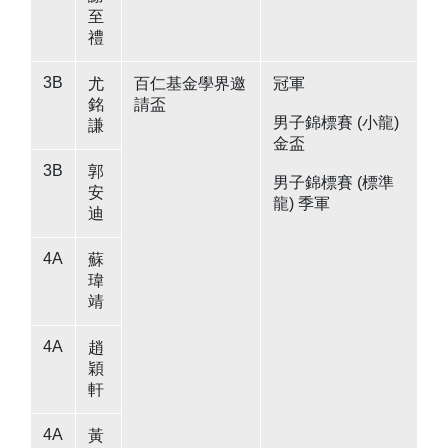
至
禮
3B
尤
百仁基金學界邀
冠軍
銘
請盃
男子錦標賽 (小龍)
謙
金盃
3B
郭
男子錦標賽 (標準
安
龍) 季軍
迪
4A
蘇
瑋
靖
4A
趙
穎
軒
4A
黃