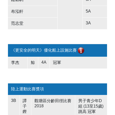
5A
布泓軒
3A
范志堂
《更安全的明天》優化船上設施比賽
4A
李杰
鯨
冠軍
陸上運動比賽獎項
3B
譚
觀塘區分齡田徑比賽
男子青少年D
2018
子
組 (13至15歲)
鏗
跳高 冠軍