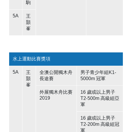
駒
5A
王
顥
峯
水上運動比賽獎項
5A
王
全澳公開獨木舟
男子青少年組K1-
顥
長途賽
5000m 冠軍
峯
外展獨木舟比賽
16 歲或以上男子
2019
T2-500m 高級組亞
軍
16 歲或以上男子
T2-200m 高級組冠
軍