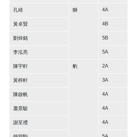
4A
孔靖
獅
4B
黃卓賢
5B
劉焯銘
5A
李泓亮
2A
陳宇軒
豹
3A
黃梓軒
4A
陳啟帆
4A
蕭景駿
4A
謝至禮
5A
鐘穎駒