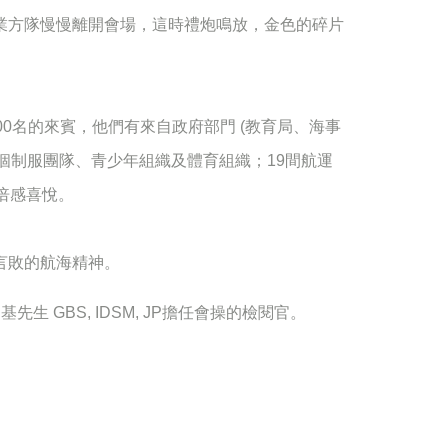
，畢業方隊慢慢離開會場，這時禮炮鳴放，金色的碎片
0名的來賓，他們有來自政府部門 (教育局、海事
3個制服團隊、青少年組織及體育組織；19間航運
倍感喜悅。
言敗的航海精神。
國基先生
GBS, IDSM, JP
擔任會操的檢閱官。