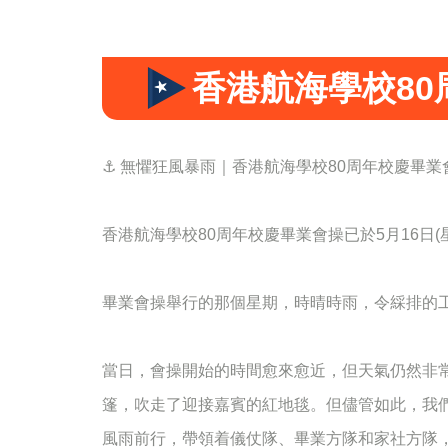
香港航海學校8
⚓️ 無懼狂風暴雨｜香港航海學校80周年校慶畢
香港航海學校80周年校慶畢業會操已於5月16日(
畢業會操舉行的那個星期，時晴時雨，令綵排的
當日，會操開始的時間愈來愈近，但天氣仍然非
篷，吹走了迎接嘉賓的紅地毯。但儘管如此，我
風雨前行，帶領着儀仗隊、畢業方隊和家社方隊