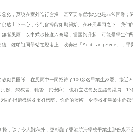
常惡劣，莫說在室外進行會操，甚至要布置場地也是非常困難；
們仍然上下一心，令到會操能如期開始。在狂風暴雨之下，我們
，無懼風雨，以中式步操進入會場；當國旗升起，可能是學生們
之後，鍾帕祖同學站在燈塔上，吹奏出「
Auld Lang Syne
」，畢
。
的教職員團隊，在風雨中一同招待了
100
多名畢業生家屬、接近
2
、海關、懲教署、輔警、民安隊
)
；也有立法會及區議會議員；
13
15
個的捐贈機構及友好機關。你們的蒞臨，令學校和畢業生們都
會操，除了令人難忘外，更彰顯了香港航海學校畢業生那份永不