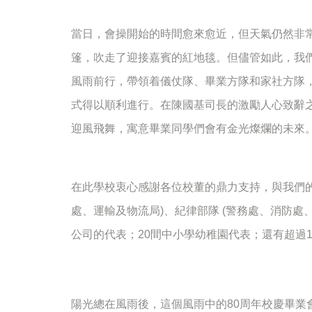
當日，會操開始的時間愈來愈近，但天氣仍然非
篷，吹走了迎接嘉賓的紅地毯。但儘管如此，我
風雨前行，帶領着儀仗隊、畢業方隊和家社方隊
式得以順利進行。在陳國基司長的激勵人心致辭
迎風飛舞，寓意畢業同學們會有金光燦爛的未來
在此學校衷心感謝各位校董的鼎力支持，與我們
處、運輸及物流局
)
、紀律部隊
(
警務處、消防處
公司的代表；
20
間中小學幼稚園代表；還有超過
陽光總在風雨後，這個風雨中的
80
周年校慶畢業