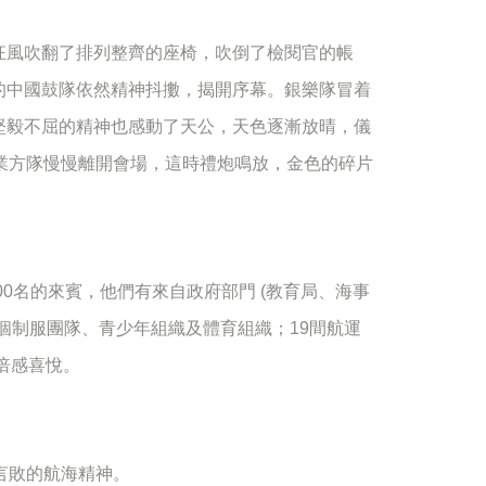
狂風吹翻了排列整齊的座椅，吹倒了檢閱官的帳
的中國鼓隊依然精神抖擻，揭開序幕。銀樂隊冒着
堅毅不屈的精神也感動了天公，天色逐漸放晴，儀
業方隊慢慢離開會場，這時禮炮鳴放，金色的碎片
00
名的來賓，他們有來自政府部門
(
教育局、海事
個制服團隊、青少年組織及體育組織；
19
間航運
倍感喜悅。
言敗的航海精神。