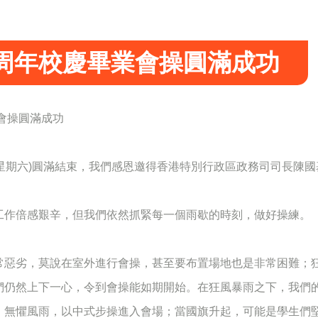
0周年校慶畢業會操圓滿成功
業會操圓滿成功
星期六)圓滿結束，我們感恩邀得香港特別行政區政務司司長陳國基先生 
工作倍感艱辛，但我們依然抓緊每一個雨歇的時刻，做好操練。
常惡劣，莫說在室外進行會操，甚至要布置場地也是非常困難；
們仍然上下一心，令到會操能如期開始。在狂風暴雨之下，我們
，無懼風雨，以中式步操進入會場；當國旗升起，可能是學生們