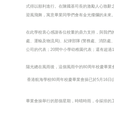
式得以順利進行。在陳國基司長的激勵人心致辭之後
迎風飛舞，寓意畢業同學們會有金光燦爛的未來
在此學校衷心感謝各位校董的鼎力支持，與我們的
處、運輸及物流局)、紀律部隊 (警務處、消防處
公司的代表；20間中小學幼稚園代表；還有超過
陽光總在風雨後，這個風雨中的80周年校慶畢
香港航海學校
80
周年校慶畢業會操已於
5
月
16
日
(
畢業會操舉行的那個星期，時晴時雨，令綵排的