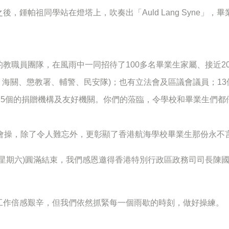
，鍾帕祖同學站在燈塔上，吹奏出「Auld Lang Syne」
。
教職員團隊，在風雨中一同招待了100多名畢業生家屬、接近20
、海關、懲教署、輔警、民安隊)；也有立法會及區議會議員；1
15個的捐贈機構及友好機關。你們的蒞臨，令學校和畢業生們都
業會操，除了令人難忘外，更彰顯了香港航海學校畢業生那份永不
星期六
)
圓滿結束，我們感恩邀得香港特別行政區政務司司長陳
工作倍感艱辛，但我們依然抓緊每一個雨歇的時刻，做好操練。