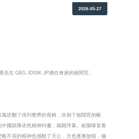
2026-05-27
GBS, IDSM, JP擔任會操的檢閱官。
狂風吹翻了排列整齊的座椅，吹倒了檢閱官的帳
的中國鼓隊依然精神抖擻，揭開序幕。銀樂隊冒着
堅毅不屈的精神也感動了天公，天色逐漸放晴，儀